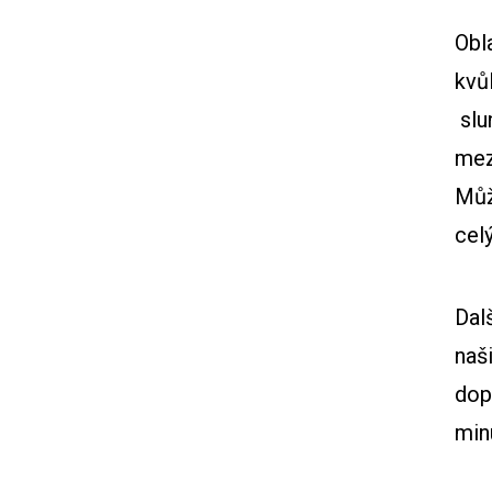
Obl
kvůl
slu
mezi
Můž
cel
Dal
naš
dop
min