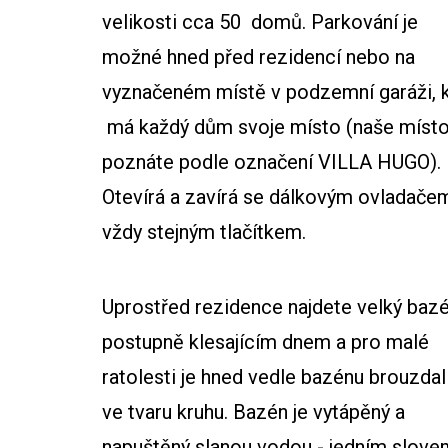
velikosti cca 50 domů. Parkování je
možné hned před rezidencí nebo na
vyznačeném místě v podzemní garáži, 
má každý dům svoje místo (naše míst
poznáte podle označení VILLA HUGO).
Otevírá a zavírá se dálkovým ovladače
vždy stejným tlačítkem.
Uprostřed rezidence najdete velký bazé
postupně klesajícím dnem a pro malé
ratolesti je hned vedle bazénu brouzdal
ve tvaru kruhu. Bazén je vytápěný a
napuštěný slanou vodou - jedním slove