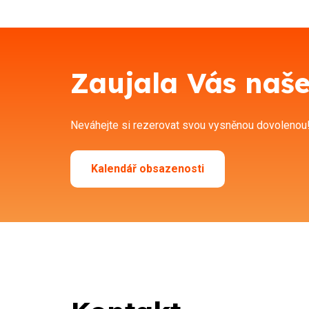
Zaujala Vás naše
Neváhejte si rezerovat svou vysněnou dovolenou
Kalendář obsazenosti