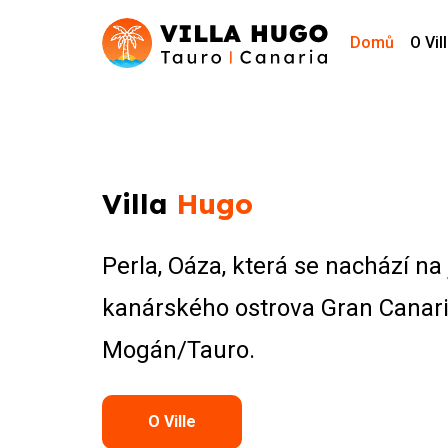
Domů
O Vil
Villa
Hugo
Perla, Oáza, která se nachází na
kanárského ostrova Gran Canari
Mogán/Tauro.
O Ville