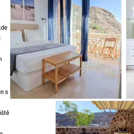
kde
o
m
n s
iště
m