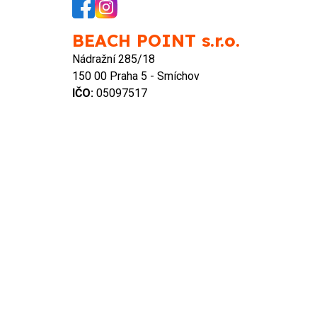
BEACH POINT s.r.o.
Nádražní 285/18
150 00 Praha 5 - Smíchov
IČO:
05097517