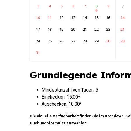
3
4
5
6
7
8
9
7
10
11
12
13
14
15
16
14
17
18
19
20
21
22
23
21
24
25
26
27
28
29
30
28
31
Grundlegende Infor
Mindestanzahl von Tagen: 5
Einchecken: 15:00*
Auschecken: 10:00*
Die aktuelle Verfügbarkeit finden Sie im Dropdown-Ka
Buchungsformular auswählen.