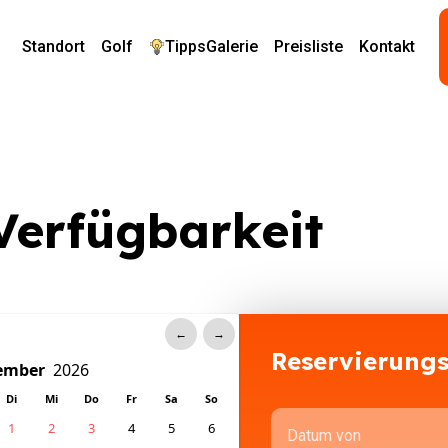
Standort
Golf
Tipps
Galerie
Preisliste
Kontakt
Verfügbarkeit
←
→
Reservierung
Di
Mi
Do
Fr
Sa
So
1
2
3
4
5
6