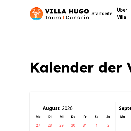
Über
Startseite
Villa
Kalender der 
Mo
Di
Mi
Do
Fr
Sa
So
Mo
27
28
29
30
31
1
2