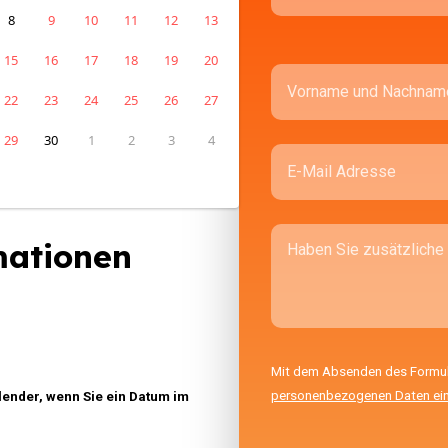
8
9
10
11
12
13
15
16
17
18
19
20
22
23
24
25
26
27
29
30
1
2
3
4
mationen
Mit dem Absenden des Formular
personenbezogenen Daten ei
lender, wenn Sie ein Datum im